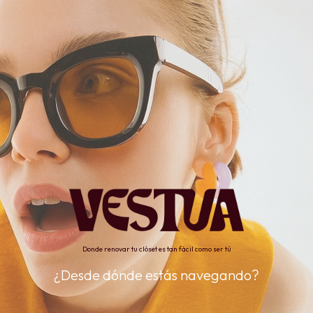
Donde renovar tu clóset es tan fácil como ser tú
¿Desde dónde estás navegando?